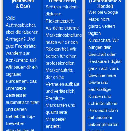
(Handwerk
Dienstleister)
(Gastronomie &
& Bau)
Handel)
Schluss mit dem
Wer bei Google
digitalen
Volle
Maps nicht
Flickenteppich.
Auftragsbücher,
glänzt, verliert
Als deine externe
aber die falschen
täglich
Marketingabteilung
Anfragen? Und
Kundschaft. Wir
halten wir dir den
gute Fachkräfte
bringen dein
Rücken frei. Wir
wandern zur
Geschäft oder
sorgen für einen
Konkurrenz ab?
Restaurant digital
professionellen
Wir bauen dir ein
ganz nach vorn.
Markenauftritt,
digitales
Gewinne neue
der online
Fundament, das
Gäste und
Vertrauen aufbaut
unrentable
kaufkräftige
und verlässlich
Zeitfresser
Kunden und
Premium-
automatisch filtert
schließe offene
Mandanten und
und deinen
Personallücken
qualifizierte
Betrieb für Top-
mit unserem
Mitarbeiter
Bewerber
unkomplizierten
anzieht.
attraktiv macht.