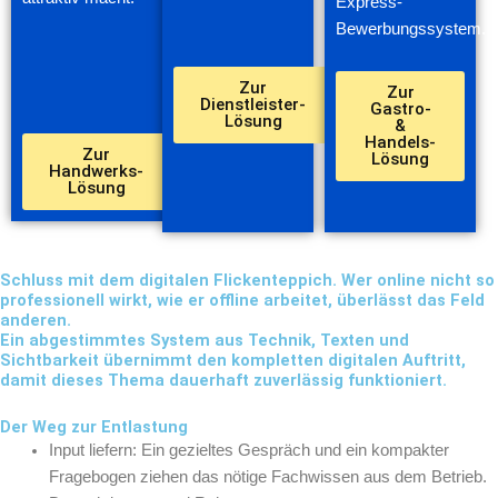
Express-
Bewerbungssystem.
Zur
Zur
Dienstleister-
Gastro-
Lösung
&
Handels-
Zur
Lösung
Handwerks-
Lösung
Schluss mit dem digitalen Flickenteppich. Wer online nicht so
professionell wirkt, wie er offline arbeitet, überlässt das Feld
anderen.
Ein abgestimmtes System aus Technik, Texten und
Sichtbarkeit übernimmt den kompletten digitalen Auftritt,
damit dieses Thema dauerhaft zuverlässig funktioniert.
Der Weg zur Entlastung
Input liefern: Ein gezieltes Gespräch und ein kompakter
Fragebogen ziehen das nötige Fachwissen aus dem Betrieb.